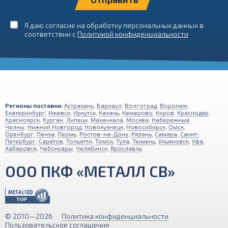
Я даю согласие на обработку персональных данных в
соответствии с
Политикой конфиденциальности
Регионы поставки:
Астрахань
,
Барнаул
,
Волгоград
,
Воронеж
,
Екатеринбург
,
Ижевск
,
Иркутск
,
Казань
,
Кемерово
,
Киров
,
Краснодар
,
Красноярск
,
Курган
,
Липецк
,
Махачкала
,
Москва
,
Набережные
Челны
,
Нижний Новгород
,
Новокузнецк
,
Новосибирск
,
Омск
,
Оренбург
,
Пенза
,
Пермь
,
Ростов-на-Дону
,
Рязань
,
Самара
,
Санкт-
Петербург
,
Саратов
,
Тольятти
,
Томск
,
Тула
,
Тюмень
,
Ульяновск
,
Уфа
,
Хабаровск
,
Чебоксары
,
Челябинск
,
Ярославль
ООО ПКФ «МЕТАЛЛ СВ»
© 2010—2026
Политика конфиденциальности
Пользовательское соглашение