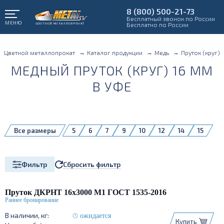
8 (800) 500-21-73
Бесплатный звонок по России
МЕНЮ
Бесплатно по России
Цветной металлопрокат
Каталог продукции
Медь
Пруток (круг)
МЕДНЫЙ ПРУТОК (КРУГ) 16 ММ
В УФЕ
Все размеры
5
6
7
9
10
12
14
15
16
18
20
22
24
25
26
27
28
30
32
35
38
Сбросить фильтр
Фильтр
40
45
50
60
70
75
75дубльудалить
80
90
100
110
120
130
150
160
Пруток ДКРНТ 16х3000 М1 ГОСТ 1535-2016
ожидается
Купить