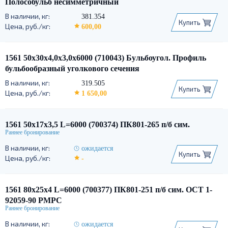
Полособульб несимметричный
381.354
Купить
600,00
1561 50х30х4,0х3,0х6000 (710043) Бульбоугол. Профиль
бульбообразный уголкового сечения
319.505
Купить
1 650,00
1561 50х17х3,5 L=6000 (700374) ПК801-265 п/б сим.
ожидается
Купить
-
1561 80х25х4 L=6000 (700377) ПК801-251 п/б сим. ОСТ 1-
92059-90 РМРС
ожидается