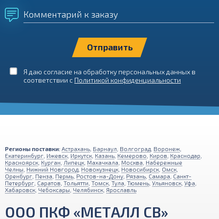
Комментарий к заказу
Я даю согласие на обработку персональных данных в
соответствии с
Политикой конфиденциальности
Регионы поставки:
Астрахань
,
Барнаул
,
Волгоград
,
Воронеж
,
Екатеринбург
,
Ижевск
,
Иркутск
,
Казань
,
Кемерово
,
Киров
,
Краснодар
,
Красноярск
,
Курган
,
Липецк
,
Махачкала
,
Москва
,
Набережные
Челны
,
Нижний Новгород
,
Новокузнецк
,
Новосибирск
,
Омск
,
Оренбург
,
Пенза
,
Пермь
,
Ростов-на-Дону
,
Рязань
,
Самара
,
Санкт-
Петербург
,
Саратов
,
Тольятти
,
Томск
,
Тула
,
Тюмень
,
Ульяновск
,
Уфа
,
Хабаровск
,
Чебоксары
,
Челябинск
,
Ярославль
ООО ПКФ «МЕТАЛЛ СВ»