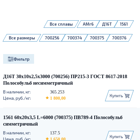
Все сплавы
АМг6
Д16Т
1561
Все размеры
700256
700374
700375
700376
700377
700379
700461
700462
700464
710043
Фильтр
Д16Т 30х10х2,5х3000 (700256) ПР215-3 ГОСТ 8617-2018
Полособульб несимметричный
365.253
Купить
1 800,00
1561 60х20х3,5 L=6000 (700375) ПВ789-4 Полособульб
симметричный
137.5
Купить
1 650,00